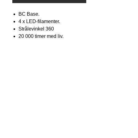
BC Base.
4 x LED-filamenter.
Strålevinkel 360
20 000 timer med liv.
Tilgjengelig i konvolutt av klart
glass.
Kan dimmes med kompatibel
dimmerbryter.
4 watt - tilsvarer 40 watt eller 6
watt - tilsvarer 60 watt
2700 Kelvin - varm hvit.
Lumen 400 eller Lumen 600.
CRI> 80
230-240 volt.
95mm x Dia 35mm.
Energiklassifisering "A +"
Tilgjengelig i standardpakker